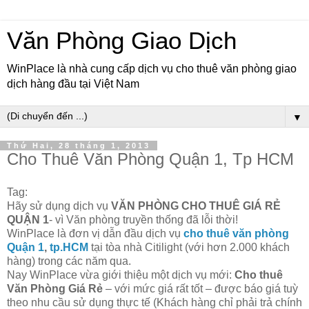
Văn Phòng Giao Dịch
WinPlace là nhà cung cấp dịch vụ cho thuê văn phòng giao
dịch hàng đầu tại Việt Nam
▼
Thứ Hai, 28 tháng 1, 2013
Cho Thuê Văn Phòng Quận 1, Tp HCM
Tag:
Hãy sử dụng dịch vụ
VĂN PHÒNG CHO THUÊ GIÁ RẺ
QUẬN 1
- vì Văn phòng truyền thống đã lỗi thời!
WinPlace là đơn vị dẫn đầu dịch vụ
cho thuê văn phòng
Quận 1
,
tp.HCM
tại tòa nhà Citilight (với hơn 2.000 khách
hàng) trong các năm qua.
Nay WinPlace vừa giới thiệu một dịch vụ mới:
Cho thuê
Văn Phòng Giá Rẻ
– với mức giá rất tốt – được báo giá tuỳ
theo nhu cầu sử dụng thực tế (Khách hàng chỉ phải trả chính