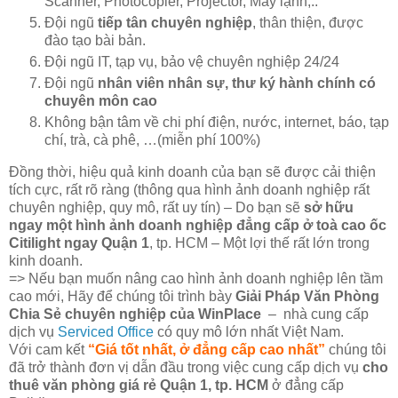
Scanner, Photocopier, Projector, Máy lạnh,..
Đội ngũ
tiếp tân chuyên nghiệp
, thân thiện, được
đào tạo bài bản.
Đội ngũ IT, tạp vụ, bảo vệ chuyên nghiệp 24/24
Đội ngũ
nhân viên nhân sự, thư ký hành chính có
chuyên môn cao
Không bận tâm về chi phí điện, nước, internet, báo, tạp
chí, trà, cà phê, …(miễn phí 100%)
Đồng thời, hiệu quả kinh doanh của bạn sẽ được cải thiện
tích cực, rất rõ ràng (thông qua hình ảnh doanh nghiệp rất
chuyên nghiệp, quy mô, rất uy tín) – Do bạn sẽ
sở hữu
ngay một hình ảnh doanh nghiệp đẳng cấp ở toà cao ốc
Citilight ngay Quận 1
, tp. HCM – Một lợi thế rất lớn trong
kinh doanh.
=> Nếu bạn muốn nâng cao hình ảnh doanh nghiệp lên tầm
cao mới, Hãy để chúng tôi trình bày
Giải Pháp Văn Phòng
Chia Sẻ chuyên nghiệp của
WinPlace
– nhà cung cấp
dịch vụ
Serviced Office
có quy mô lớn nhất Việt Nam.
Với cam kết
“Giá tốt nhất, ở đẳng cấp cao nhất”
chúng tôi
đã trở thành đơn vị dẫn đầu trong việc cung cấp dịch vụ
cho
thuê văn phòng giá rẻ Quận 1, tp. HCM
ở đẳng cấp