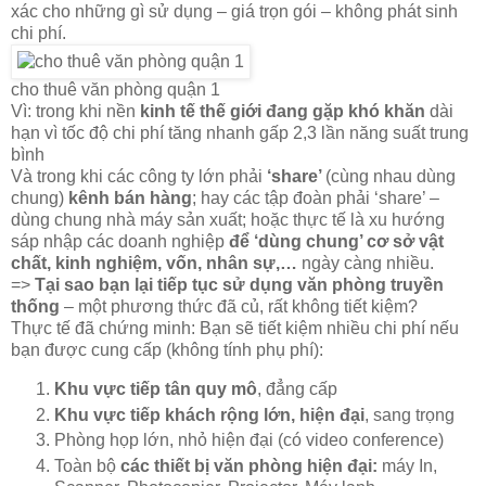
xác cho những gì sử dụng – giá trọn gói – không phát sinh
chi phí.
cho thuê văn phòng quận 1
Vì: trong khi nền
kinh tế thế giới đang gặp khó khăn
dài
hạn vì tốc độ chi phí tăng nhanh gấp 2,3 lần năng suất trung
bình
Và trong khi các công ty lớn phải
‘share’
(cùng nhau dùng
chung)
kênh bán hàng
; hay các tập đoàn phải ‘share’ –
dùng chung nhà máy sản xuất; hoặc thực tế là xu hướng
sáp nhập các doanh nghiệp
để ‘dùng chung’ cơ sở vật
chất, kinh nghiệm, vốn, nhân sự,…
ngày càng nhiều.
=>
Tại sao bạn lại tiếp tục sử dụng văn phòng truyền
thống
– một phương thức đã củ, rất không tiết kiệm?
Thực tế đã chứng minh: Bạn sẽ tiết kiệm nhiều chi phí nếu
bạn được cung cấp (không tính phụ phí):
Khu vực tiếp tân quy mô
, đẳng cấp
Khu vực tiếp khách rộng lớn, hiện đại
, sang trọng
Phòng họp lớn, nhỏ hiện đại (có video conference)
Toàn bộ
các thiết bị văn phòng hiện đại:
máy In,