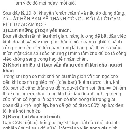
làm việc đó mọi ngày, mỗi giờ.
Sau đây là 10 lời khuyên ‘chân thành’ và nếu áp dụng đúng,
đủ – ẮT HẲN BẠN SẼ THÀNH CÔNG – ĐÓ LÀ LỜI CAM
KẾT TỪ ADAM KOO
1) Làm những gì bạn yêu thích.
Bạn sẽ dành rất nhiều thời gian, năng lượng để bắt đầu việc
kinh doanh và xây dựng nó thành một doanh nghiệp thành
công, cho nên điều tối quan trọng là bạn phải thực sự yêu
thích một cách sâu sắc những gì mình làm cho dù đó là công
việc không sang trọng hay dễ nhàm chán.
2) Khởi nghiệp khi bạn vẫn đang còn đi làm cho người
khác.
Trong khi bạn sẽ mất khá nhiều thời gian và tiền bạc cho
đến khi doanh nghiệp mới (của bạn) ‘kiếm được’ tiền. khi
đó, bạn sẽ căng thẳng và dễ ra quyết định sai lầm. => Đi làm
thuê cho người khác trong khi bắt đầu doanh nghiệp riêng
của mình có nghĩa là bạn vẫn có tiền trong túi trong giai
đoạn đầu khởi nghiệp. bạn đã gỡ bỏ được 80% áp lực đen
tối khi khởi nghiệp
3) Đừng bắt đầu một mình.
Bạn CẦN một hệ thống hỗ trợ khi bạn bắt đầu một doanh
nghiệp (và cả sau đó nữa). Một thành viên trong gia đình