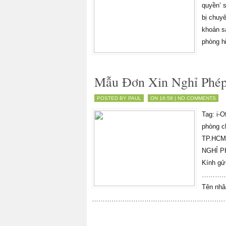
quyền’ s
bị chuyê
khoản sa
phòng h
Mẫu Đơn Xin Nghỉ Phé
POSTED BY PAUL
ON 16:58 |
NO COMMENTS
Tag: i-O
phòng ch
TP.HCM,
NGHỈ 
Kính gửi
………
Tên nhâ
…………………………………………………………