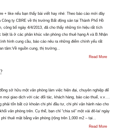
re + like nếu bạn thấy bài viết hay nhé: Theo báo cáo mới đây
a Công ty CBRE về thị trường Bất động sản tại Thành Phố Hồ
, công bố ngày 4/4/2013, đã cho thấy những tín hiệu rất tích
c biệt là ở các phân khúc văn phòng cho thuê hạng A và B.Nhận
tình hình cung cầu, báo cáo nêu ra những điểm chính yếu rất
an tâm:Về nguồn cung, thị trường...
Read More
?
 đồng sở hữu một văn phòng làm việc hiện đại, chuyên nghiệp để
n mọi giao dịch với các đối tác, khách hàng, báo cáo thuế, v.v….
 phải tốn bất cứ khoản chi phí đầu tư, chi phí vận hành nào cho
khối văn phòng trên. Cụ thể, bạn chỉ “chia sẻ” một vài đô-la/ ngày
 phí thuê mặt bằng văn phòng (rộng trên 1,000 m2 – tại...
Read More