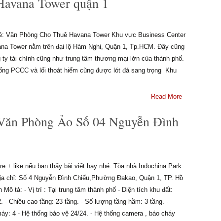
 Havana Tower quận 1
 nhé: Văn Phòng Cho Thuê Havana Tower Khu vực Business Center
vana Tower nằm trên đại lộ Hàm Nghi, Quận 1, Tp.HCM. Đây cũng
 ty tài chính cũng như trung tâm thương mại lớn của thành phố.
hống PCCC và lối thoát hiểm cũng được lót đá sang trọng Khu
Read More
 Văn Phòng Ảo Số 04 Nguyễn Đình
e + like nếu bạn thấy bài viết hay nhé: Tòa nhà Indochina Park
ịa chỉ: Số 4 Nguyễn Đình Chiểu,Phường Đakao, Quận 1, TP. Hồ
 Mô tả: - Vị trí : Tại trung tâm thành phố - Diện tích khu đất:
 - Chiều cao tầng: 23 tầng. - Số lượng tầng hầm: 3 tầng. -
áy: 4 - Hệ thống bảo vệ 24/24. - Hệ thống camera , báo cháy