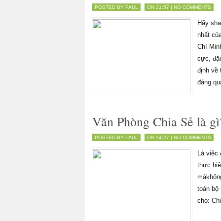
POSTED BY PAUL
ON 21:57 |
NO COMMENTS
Hãy sha
nhất củ
Chí Minh
cực, đặ
định về 
đáng qu
Văn Phòng Chia Sẻ là gì
POSTED BY PAUL
ON 14:27 |
NO COMMENTS
Là việc
thực hiệ
màkhông
toàn bộ 
cho: Chi