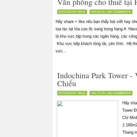
Văn phòng cho thuê tại
POSTED BY PAUL
ON 09:41 |
NO COMMENTS
Hãy share + like nếu bạn thấy bài viết hay
tọa lạc tại tòa cao ốc sang trọng hạng A Ha
là khu vực tập trung các ngân hàng, các công
Khu vực tiếp khách rộng rãi, yên tĩnh. Hệ t
vực...
Indochina Park Tower -
Chiểu
POSTED BY PAUL
ON 17:19 |
NO COMMENTS
Hãy shar
Tower Đ
Chí Minh
1.190m2.
Thang m