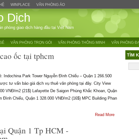
 HỆ
WINPLACE
VĂN PHÒNG ẢO
o Dịch
ăn phòng giao dịch hàng đầu tại Việt Nam
SẺ
VĂN PHÒNG TRỌN GÓI
VĂN PHÒNG THÔNG MINH
VĂN PHÒNG ĐẠ
cao ốc tại tphcm
TÌM 
nhé: Indochina Park Tower Nguyễn Đình Chiểu – Quận 1 266.500
ợc tư vấn báo giá dịch vụ thuê văn phòng tại đây. City View
.500 VNĐ/m2 (21$) Lafayette De Saigon Phùng Khắc Khoan, Quận
n Đình Chiểu, Quận 1 328.000 VNĐ/m2 (16$) MPC Building Phan
Read More
tại Quận 1 Tp HCM -
com