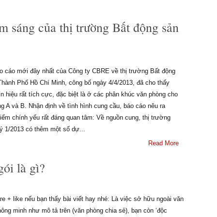
m sáng của thị trường Bất động sản
o cáo mới đây nhất của Công ty CBRE về thị trường Bất động
 Thành Phố Hồ Chí Minh, công bố ngày 4/4/2013, đã cho thấy
n hiệu rất tích cực, đặc biệt là ở các phân khúc văn phòng cho
g A và B. Nhận định về tình hình cung cầu, báo cáo nêu ra
iểm chính yếu rất đáng quan tâm: Về nguồn cung, thị trường
uý 1/2013 có thêm một số dự...
Read More
ói là gì?
e + like nếu bạn thấy bài viết hay nhé: Là việc sở hữu ngoài văn
hông minh như mô tả trên (văn phòng chia sẻ), bạn còn ‘độc