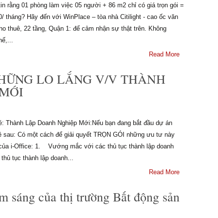
in rằng 01 phòng làm việc 05 người + 86 m2 chỉ có giá trọn gói =
 tháng? Hãy đến với WinPlace – tòa nhà Citilight - cao ốc văn
ho thuê, 22 tầng, Quận 1: để cảm nhận sự thật trên. Không
ế,...
Read More
NHỮNG LO LẮNG V/V THÀNH
 MỚI
nhé: Thành Lập Doanh Nghiệp Mới:Nếu bạn đang bắt đầu dự án
 đề sau: Có một cách để giải quyết TRỌN GÓI những ưu tư này
a i-Office: 1. Vướng mắc với các thủ tục thành lập doanh
thủ tục thành lập doanh...
Read More
m sáng của thị trường Bất động sản