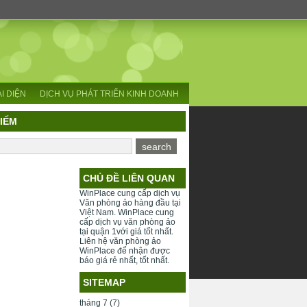
I DIỆN
DỊCH VỤ PHÁT TRIỂN KINH DOANH
KIẾM
CHỦ ĐỀ LIÊN QUAN
WinPlace cung cấp dịch vụ
Văn phòng ảo
hàng đầu tại
Việt Nam. WinPlace cung
cấp dịch vụ
văn phòng ảo
tại quận 1
với giá tốt nhất.
Liên hệ
văn phòng ảo
WinPlace
để nhận được
báo giá rẻ nhất, tốt nhất.
SITEMAP
tháng 7
(7)