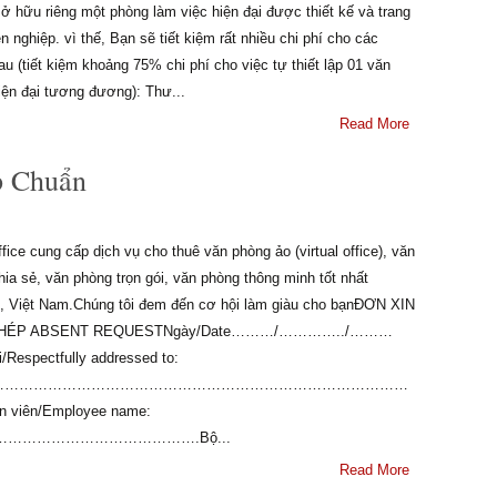
ở hữu riêng một phòng làm việc hiện đại được thiết kế và trang
n nghiệp. vì thế, Bạn sẽ tiết kiệm rất nhiều chi phí cho các
u (tiết kiệm khoảng 75% chi phí cho việc tự thiết lập 01 văn
iện đại tương đương): Thư...
Read More
p Chuẩn
ffice cung cấp dịch vụ cho thuê văn phòng ảo (virtual office), văn
ia sẻ, văn phòng trọn gói, văn phòng thông minh tốt nhất
 Việt Nam.Chúng tôi đem đến cơ hội làm giàu cho bạnĐƠN XIN
PHÉP ABSENT REQUESTNgày/Date………/…………../………
/Respectfully addressed to:
……………………………………………………………………………
n viên/Employee name:
……………………………….Bộ...
Read More