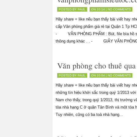
POSTED BY PAUL
ON 10:14 |
NO COMMENTS
Hãy share + like nếu bạn thấy bài viết ha
cấp Văn phòng phẩm giá rẻ tại Quận 1 Tp HC
- VĂN PHÒNG PHẨM : Bút, file bìa hồ sơ, 
thông dụng khác . . - GIẤY VĂN PHÒNG 
Văn phòng cho thuê qua
POSTED BY PAUL
ON 10:04 |
NO COMMENTS
Hãy share + like nếu bạn thấy bài viết hay n
những tín hiệu khởi sắc trong quý 1/2013 với
Nam cho thấy, trong quý 1/2013, thị trường
tòa nhà hạng C ở quận Tân Bình và một tòa 
Tuy nhiên, cũng có ba toà nhà hạng...