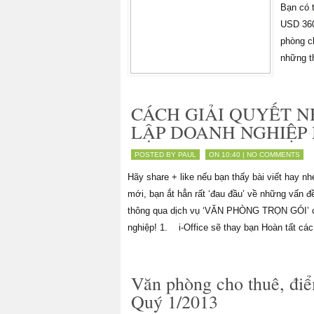
Bạn có t
USD 360/
phòng c
những th
CÁCH GIẢI QUYẾT 
LẬP DOANH NGHIỆP
POSTED BY PAUL
ON 10:40 |
NO COMMENTS
Hãy share + like nếu bạn thấy bài viết hay 
mới, bạn ắt hẳn rất ‘đau đầu’ về những vấn
thông qua dịch vụ ‘VĂN PHÒNG TRỌN GÓI’ củ
nghiệp! 1. i-Office sẽ thay bạn Hoàn tất các 
Văn phòng cho thuê, điể
Quý 1/2013