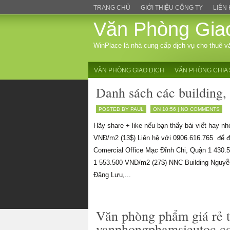
TRANG CHỦ
GIỚI THIỆU CÔNG TY
LIÊN
Văn Phòng Gia
WinPlace là nhà cung cấp dịch vụ cho thuê v
VĂN PHÒNG GIAO DỊCH
VĂN PHÒNG CHIA 
Danh sách các building, 
POSTED BY PAUL
ON 10:56 |
NO COMMENTS
Hãy share + like nếu bạn thấy bài viết hay 
VNĐ/m2 (13$) Liên hệ với 0906.616.765 để đư
Comercial Office Mạc Đĩnh Chi, Quận 1 430
1 553.500 VNĐ/m2 (27$) NNC Building Nguyễ
Đăng Lưu,...
Văn phòng phẩm giá rẻ 
vanphongphamsieutoc.