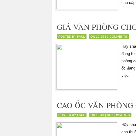
cao cấp.
GIÁ VĂN PHÒNG CH
POSTED BY PAUL
ON 10:55 |
2 COMMENTS
Hãy shar
đang tồ
phòng đ
ốc đang
việc
CAO ỐC VĂN PHÒNG
POSTED BY PAUL
ON 10:46 |
NO COMMENTS
Hãy shar
cho thu