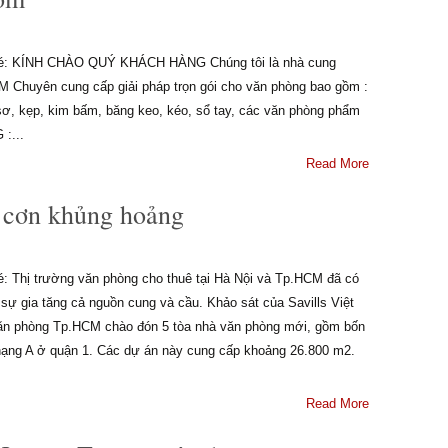
y nhé: KÍNH CHÀO QUÝ KHÁCH HÀNG Chúng tôi là nhà cung
M Chuyên cung cấp giải pháp trọn gói cho văn phòng bao gồm :
kẹp, kim bấm, băng keo, kéo, sổ tay, các văn phòng phẩm
:...
Read More
 cơn khủng hoảng
hé: Thị trường văn phòng cho thuê tại Hà Nội và Tp.HCM đã có
 sự gia tăng cả nguồn cung và cầu. Khảo sát của Savills Việt
 văn phòng Tp.HCM chào đón 5 tòa nhà văn phòng mới, gồm bốn
hạng A ở quận 1. Các dự án này cung cấp khoảng 26.800 m2.
Read More