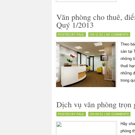
Văn phòng cho thuê, điể
Quý 1/2013
POSTED BY PAUL
ON 11:52 |
NO COMMENTS
Theo bá
sản tại
những tí
thuê hạn
những đ
trong q
Dịch vụ văn phòng trọn g
POSTED BY PAUL
ON 09:01 |
NO COMMENTS
Hãy shar
phòng t